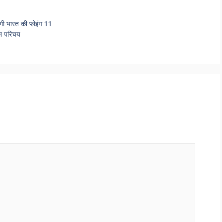
 भारत की प्लेइंग 11
न परिचय